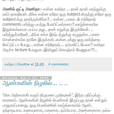
அணில் குட்டி அணிதா:-
என்ன கவிதா ... நான் தான் மரத்துக்கு
மரம் தாவுவேன்..நீங்க என்ன ஏதோ ஒரு subject லிருந்து ஏதோ ஒரு
subject க்கு தாவிருக்கீங்க?... என்ன...பாலா..& சந்தோஷ்
comments பார்த்து பயந்து போயிட்டீங்களா?.வாழ்க்கையில
இதுகெல்லாமா பயப்படறது.. நான் எதுக்கு இருக்கேன். ..
பார்த்துக்கறேன்...நீங்க உங்க இஷ்டத்துக்கு எழுதுங்க...பாலா
சென்னையில தானே இருக்கார்..என்ன..ன்னு ஒரு வார்த்தை
கேட்டுட்டா போது... என்ன சந்தோஷ்.... நம்மகிட்டயேவா? கவிதா
அடிச்ச lecture போதுமா..இன்னும் கொஞ்சம் வேணுமா?!...
கவிதா | Kavitha
at
16:49
4 comments:
Monday, April 10, 2006
ஆண்களின் நிழலில்... .. ..
“மிக அதிகமாகி வரும் திருமண முறிவுகள்”, இந்த பதிப்புக்கு
காரணம். ஆண்களின் நிழலில் பெண்கள் இருப்பது தான் என்றும்
பாதுகாப்பானது. ஒரு பெண்ணின் வாழ்க்கையில் ஆண்,
தந்தையாக, கணவனாக, மகனாக, தம்பியாக, அண்ணனாக, நல்ல