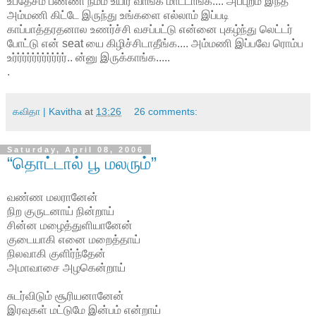
உபதேசம் பண்ணி நம்ம உயிர வாங்க மாட்டாங்க.... அப்புறம் இந்த
அம்மணி கிட்டே இருந்து உங்களை எல்லாம் இப்படி
காப்பாத்தரதனால உணர்ச்சி வசப்பட்டு என்னை புகழ்ந்து லெட்டர்
போட்டு என் seat யை கிழிச்சிடாதீங்க.... அம்மணி இப்பவே ரொம்ப
உர்ர்ர்ர்ர்ர்ர்ர்ர்ர்ர்.. ன்னு இருக்காங்க.....
.
கவிதா | Kavitha
at
13:26
26 comments:
Saturday, April 08, 2006
“தொட்டால் பூ மலரும்”
வண்ண மலரானேன்
நிற குருடனாய் நின்றாய்
சின்ன மழைத்துளியானேன்
குடையாகி எனை மறைத்தாய்
நிலவாகி குளிர்ந்தேன்
அமாவாசை அழகென்றாய்
சுடர்விடும் சூரியனானேன்
இரவுகள் மட்டுமே இன்பம் என்றாய்