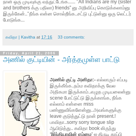
நான் ஒரு முடிவுக்கு வந்துட்டேங்க...... "All Indians are my (sister
and brothers க்கு பதிலா) friends” னு அறிவிப்பு கொடுக்கலாம்னு
இருக்கேன்.."நீங்க என்ன சொல்றீங்க..சட்டு புட்டுன்னு ஒரு லெட்டர்
போடுங்க...
கவிதா | Kavitha
at
17:16
33 comments:
Friday, April 21, 2006
அணில் குட்டியின் - அர்த்தமுள்ள பாட்டு
அணில் குட்டி அனிதா:-
எல்லாரும் எப்படி
இருக்கீங்க..நம்ம கவிதாக்கு வேல
அதிகமா இருக்காம்..எழுத முடியலைன்னு
scene போட்டுட்டு இருக்காங்க, நீங்க
எல்லாம் என்னை miss
பண்ணுவீங்களேன்னு..அவங்களுக்கு
leave குடுத்துட்டு நான் present.!
பாவிதா..sorry sorry tongue slip
ஆயிடுத்து.. கவிதா book லிருந்து
‘இந்தியாவின் ஏழ்மை’
ஐ திருடி காப்பி