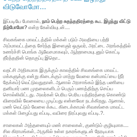
விடுவோமோ...
இப்படியே போனால்,
நாம் பெற்ற சுதந்ததிரத்தை கூட இழந்து விட்டு
நிற்போமோ?
என்ற கேள்வியுடன்....
சிவகங்கை மாவட்டத்தில் மக்கள் படும் அவதியை பற்றி
அம்மாவட்டத்தை சேர்ந்த இளைஞர் ஒருவர், அரட்டை அரங்கத்தில்
உணர்ச்சி பொங்க ஆவேசமாகவும், ஆற்றாமையுடனும் கொட்டி
தீர்த்ததின் தொகுப்பு இதொ..
வறட்சி அதிகமாக இருக்கும் காலத்தில் சிவகங்கை மாவட்ட
மக்களுக்கு என்று கிடைக்கும் மாற்று வேலை கன்மாய்’யை (நீர்
தேக்கம்) வெட்டுவதுதான். ஆனால் அரசாங்கம் இந்த பணியை
தனியார் பண முதலைகளிடம் பெரும் பணத்திற்கு செய்ய
சொல்லிவிட்டது. அவர்கள் பெரிய பெரிய யந்திரத்தை கொண்டு
விரைவில் வேலையை முடிப்பது என்னவோ நடக்கிறது. ஆனால்,
மண் வெட்டும் வேலை க்கூட கிடைக்காமல் சிவகங்கை மாவட்ட
மக்கள் பிழைப்பது எப்படி, வயிரை நிரப்புவது எப்படி.?.
சாலைகள் அத்தனையும் மண் சாலைகள், குண்டும் குழியுமாக....
சில கிராமங்கள், அருகில் உள்ள நகரங்களுடன் நேரடியாக