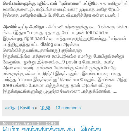
செய்பவர்களுக்கு பதில்.. என் ”புன்னகை” மட்டுமே.
சக மனிதனின்
உணர்வுகளையும், கஷ்டங்களையும் உணர முடியாத மனித நேயம்
இல்லாத மனிதர்களிடம் பேசியோ, விவாதித்தோ என்ன பயன்..!
அணில் குட்டி அனிதா:-
அம்மனி கர்ணனுக்கு கூட பிறக்காத sister
ங்க.. (இதுல “யாரவது ஏதாவது கேட்டா நான் left hand ல
இருக்கறத right hand க்கு மாத்தாம குடுத்துடுவேன்னு..” கர்ணன்
படத்திலுருந்து சுட்ட dialog யை அடிக்கடி
சொல்லிக்குவாங்க..தாங்காது) குடுக்கறது
இருக்கட்டுங்க..எத்தனை தரம்..இவங்க ஏமாந்து போயிருங்கன்னு
கேளுங்க.. ஒன்னு இல்லைங்க...9 posting போடலாம்.. party
அவ்வளவு உஷார் ..என்னை வேலைக்கு வெச்சிருக்கும் போதே
உங்களுக்கு எல்லாம் புரிஞ்சி இருக்கனும்... இவங்க யாரையாவது
பார்த்து “பாவமா இருக்குன்னு” சொன்னா போதும்...இவங்கள அந்த
area பக்கமே போகமா பாத்துக்கறது தான்..அவங்க வீட்டுல
இருக்கறவங்களுக்கு முழுநேர வேலைனா பாத்துக்கோங்க......
கவிதா | Kavitha
at
10:58
13 comments:
Monday, April 24, 2006
பெற்ற சுதந்ததிரத்தை கூட இழந்து