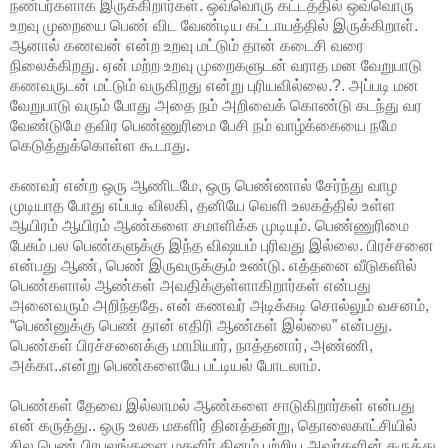
நண்பர்களாக இருக்கிறார்கள். ஒவ்வொரு கட்டத்தில் ஒவ்வொரு
உறவு முறையை பெண் விட வேண்டிய கட்டாயத்தில் இருக்கிறாள்.
ஆனால் கணவன் என்ற உறவு மட்டும் தான் கடைசி வரை
நிலைக்கிறது. ஏன் மற்ற உறவு முறைகளுடன் வராத மன வேறுபாடு
கணவருடன் மட்டும் வருகிறது என்று புரியவில்லை.?. அப்படி மன
வேறுபாடு வரும் போது அதை நம் அறிவைக் கொண்டு கடந்து வர
வேண்டுமே தவிர பெண்ணுரிமை பேசி நம் வாழ்க்கையை நமே
கெடுத்துக்கொள்ள கூடாது.
கணவர் என்ற ஒரு ஆணிடமே, ஒரு பெண்ணால் சேர்ந்து வாழ
முடியாத போது எப்படி விலகி, தனியே வெளி உலகத்தில் உள்ள
ஆயிரம் ஆயிரம் ஆண்களை சமாளிக்க முடியும். பெண்ணுரிமை
பேசும் பல பெண்களுக்கு இந்த விஷயம் புரிவது இல்லை. பிரச்சனை
என்பது ஆண், பெண் இருவருக்கும் உண்டு. எத்தனை வீடுகளில்
பெண்களால் ஆண்கள் அவதிக்குள்ளாகிறார்கள் என்பது
அனைவரும் அறிந்ததே. என் கணவர் அடிக்கடி சொல்லும் வசனம்,
“பெண்னுக்கு பெண் தான் எதிரி ஆண்கள் இல்லை” என்பது.
பெண்கள் பிரச்சனைக்கு மாமியார், நாத்தனார், அண்ணி,
அக்கா..என்று பெண்களையே பட்டியல் போடலாம்.
பெண்கள் தேவை இல்லாமல் ஆண்களை சாடுகிறார்கள் என்பது
என் கருத்து.. ஒரு உலக மகளிர் தினத்தன்று, தொலைகாட்சியில்
சில பெண் பிரபலங்களை மகளிர் தினம் பற்றிய அவர்களின் கருத்து