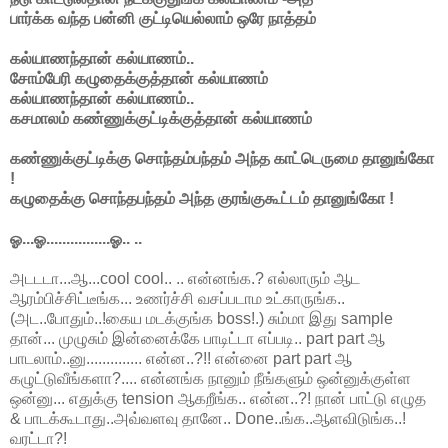
பார்க்க வந்த பன்னி குட்டியெல்லாம் ஒரே நாத்தம்
கல்யாணந்தான் கல்யாணம்..
சோம்பேரி கழுதைக்குத்தான் கல்யாணம்
கல்யாணந்தான் கல்யாணம்..
கசமாலம் கண்ணுக்குட்டிக்குத்தான் கல்யாணம்
கண்ணுக்குட்டிக்கு சொந்தம்பந்தம் அந்த காட்டெருமை தானுங்கோ
!
கழுதைக்கு சொந்தபந்தம் அந்த குரங்குகூட்டம் தானுங்கோ !
ஓ...ஓ................ஓ.. ..
அடடடா...ஆ...cool cool.. .. என்னங்க.? எல்லாரும் ஆட
ஆரம்பிச்சிட்டீங்க... உணர்ச்சி வசப்படாம உட்காருங்க..
(அட..போதும்..!கைய மடக்குங்க boss!.) சும்மா இது sample
தான்... முழுசும் இன்னைக்கே பாடிட்டா எப்படி.. part part ஆ
பாடலாம்..னு.............. என்ன..?!! என்னை part part ஆ
கழுட்டுவீங்களா?.... என்னங்க நானும் நீங்களும் ஒன்னுக்குள்ள
ஒன்னு... எதுக்கு tension ஆகறீங்க.. என்ன..?! நான் பாட்டு எழுத
& பாடக்கூடாது..அவ்வளவு தானே.. Done..ங்க..ஆளவிடுங்க..!
வரட்டா?!