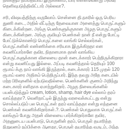
நீங்களும் நிம்மதியாய் இருக்கலாம், யார் என்னவென்று அவரே
தெளிவுபடுத்திவிட்டார் அல்லவா?.
சரி, விஷயத்திற்கு வருவோம். சென்னை தி.நகரில் ஒரு பெரிய
துணி கடை, அதில் வீட்டிற்கு தேவையான அனைத்து பொருட்களும்
கிடைக்கின்றன. அங்கு பெண்களுக்குகான அழகு பொருட்களும்
கிடைக்கின்றன. அங்கு குவியும் பெண்கள் நான் நீ என்று போட்டி
போட்டுக்கொண்டு பொருட்களை வாங்கி செல்வார்கள்,
பொருட்களின் எண்ணிக்கை சரியாக இருக்கிறதா என
கவனிப்பார்களே தவிர, நிதானமாக தான் வாங்கிய
பொருட்களுக்கான விலையை தான் கடைக்காரர் பெற்றிருக்கிறாரா
என்று கவனிப்பது இல்லை. அப்படி கவனித்தால் தெரியும் 100
ரூபாய் க்கு நாம் வாங்கி இருந்தால், கடைக்காரர் 115 முதல் 120
ரூபாய் வரை அதிகம் பெற்றிருப்பார். இந்த தவறு அதே கடையில்
மற்ற பிரிவுகளில் ஏற்படுவதில்லை. பெண்களின் குணம் அறிந்து
கடைகாரர் எளிதாக ஏமாற்றுகிறார். அழகு நிலையங்களில்
பயன்படுத்தும் cream, lotion, shamp, hair dye எல்லாம் தரம்
வாய்ந்ததா?. வெளிநாட்டில் இருந்து வரவைக்கபட்டது என்று
சொல்லப்படும் பல பொருட்கள் தரம் வாய்ந்ததா என்று எத்தனை
பெண்கள் கவனிக்கிறார்கள்.?. பெண்கள் பொதுவாக பொருட்கள்
வாங்கும் போது அதன் விலையை பார்க்கிறார்களே தவிர,
அதனுடைய பயன்பாடு, பொருளின் தரம், பொருள் தயாரித்த
நிறுவனம் நம்பிக்கை ஆனதா, பொருள் தயாரித்த வருடம், அந்த