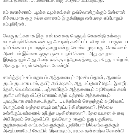
கேட்பதில்லை. 3. மனசாட்சி க்கு மட்டுமே பயப்படுவது.
நம் கலாச்சாரம், பழக்க வழக்கங்கள் ஒவ்வொன்றுக்கும் பின்னால்
நிச்சயமாக ஒரு நல்ல காரணம் இருக்கிறது என்பதை எப்போதும்
நம்புகிறேன்.
வெகு நாட்களாக இது என் மனதை நெருடிக் கொண்டு உள்ளது.
கடவுள் நம்பிக்கை என்பது அவரவர் தனிப்பட்ட விஷயம்.. யாருடைய
நம்பிக்கையயும் யாரும் தவறு என்று சொல்ல முடியாது. சொல்லவும்
அவசியம் இல்லை. ஒருவருடைய நம்பிக்கை , அது தவறாக
இருந்தாலும் அது அவர்களுக்கு சந்தோஷத்தை தருகிறது என்றால்,
அதை நாம் ஏன் கெடுக்க வேண்டும்.
சாஸ்த்திரம் சம்பரதாயம் அத்தனையும் அவசியம்தான், ஆனால்
குடம் குடமாக பால், தயிர் அபிஷேகம், அது மட்டுமா? நெய், இளநீர்,
தேன், வெண்ணைய், பஞ்சாமிர்தம் அத்தனையும் அபிஷேகம் கண்
குளிர பார்த்து விட்டு ப்ரகாரம் சுற்றி வந்தால் அத்தனையும்
புறவழியாக சாக்கடைக்குள்.. ... பக்தர்கள் செலுத்தும் அபிஷேகப்
பொருட்கள் அத்தனையும் ஊற்றப்படுகின்றனவா?. இல்லை
உள்ளிருப்பவர்களால் உறிஞ்ச படிகின்றனவா?. தேவையான அளவு
அபிஷேகம் செய்துவிட்டு, ஒவ்வொரு நாளும் ஒரு பகுதியை
குழந்தைகள் காப்பகங்களுக்கும், முதியோர் இல்லங்களுக்கும்
அனுப்பலாமே..! கோயில் நிர்வாகமும், சமூக தன்னார்வ தொண்டு