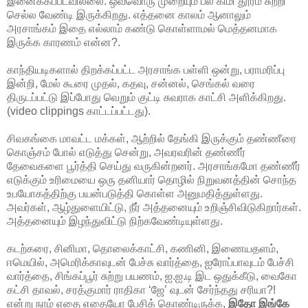
இனைக்கப்படவில்லை. ஒவ்வொரு முறையும் பல கிமி தூரம் சுற்றி
செல்ல வேண்டி இருக்கிறது. எத்தனை காலம் ஆனாலும்
அரசாங்கம் இதை எல்லாம் கண்டு கொள்ளாமல் மெத்தனமாக
இருக்க காரணம் என்ன?.
காந்தியடிகளால் திறக்கப்பட்ட அரசாங்க பள்ளி ஒன்று, பராமரிப்பு
இன்றி, மேல் கூரை முதல், கதவு, சன்னல், செங்கல் வரை
திருடப்பட்டு இப்போது வெறும் குட்டி சுவராக காட்சி அளிக்கிறது.
(video clippings காட்டப்பட்டது).
சிவகங்கை மாவட்ட மக்கள், ஆற்றில் தேங்கி இருக்கும் தண்ணீரை
கொஞ்சம் போல் எடுத்து சென்று, அவரவரின் தண்ணீர்
தேவைகளை பூர்த்தி செய்து வருகின்றனர். அரசாங்கமோ தண்ணீர்
எடுக்கும் உரிமையை ஒரு தனியார் தொழில் நிறுவனத்தின் சொந்த
உபயோகத்திற்கு பயன்படுத்தி கொள்ள அனுமதித்துள்ளது.
அவர்கள், ஆழ்துளையிட்டு, நீர் அத்தனையும் உறிஞ்சிவிடுகிறார்கள்.
அத்தனையும் இழந்துவிட்டு நிற்கவேண்டியுள்ளது.
கடற்கரை, சினிமா, தொலைக்காட்சி, கணினி, இணையதளம்,
ஈமெயில், அமெரிக்காவுடன் பேச்சு வார்த்தை, ஐரோப்பாவுடம் பேச்சி
வார்த்தை, சிங்கப்பூர் சுற்று பயணம், ஐ.ஐ.டி இட ஒதுக்கீடு, வைகோ
கட்சி தாவல், சரத்குமார் ராதிகா ‘ஜே’ வுடன் சேர்ந்தது சரியா?!
என்று நாம் எதை எதையோ பேசிக் கொண்டிருக்க,
இதோ இங்கே