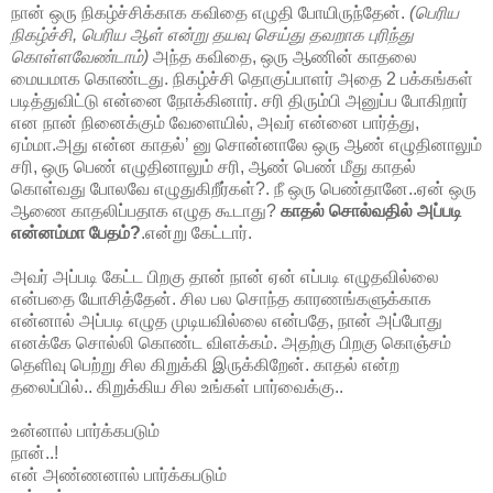
நான் ஒரு நிகழ்ச்சிக்காக கவிதை எழுதி போயிருந்தேன்.
(பெரிய
நிகழ்ச்சி, பெரிய ஆள் என்று தயவு செய்து தவறாக புரிந்து
கொள்ளவேண்டாம்)
அந்த கவிதை, ஒரு ஆணின் காதலை
மையமாக கொண்டது. நிகழ்ச்சி தொகுப்பாளர் அதை 2 பக்கங்கள்
படித்துவிட்டு என்னை நோக்கினார். சரி திரும்பி அனுப்ப போகிறார்
என நான் நினைக்கும் வேளையில், அவர் என்னை பார்த்து,
ஏம்மா.அது என்ன காதல்’ னு சொன்னாலே ஒரு ஆண் எழுதினாலும்
சரி, ஒரு பெண் எழுதினாலும் சரி, ஆண் பெண் மீது காதல்
கொள்வது போலவே எழுதுகிறீர்கள்?. நீ ஒரு பெண்தானே..ஏன் ஒரு
ஆணை காதலிப்பதாக எழுத கூடாது?
காதல் சொல்வதில் அப்படி
என்னம்மா பேதம்?
.என்று கேட்டார்.
அவர் அப்படி கேட்ட பிறகு தான் நான் ஏன் எப்படி எழுதவில்லை
என்பதை யோசித்தேன். சில பல சொந்த காரணங்களுக்காக
என்னால் அப்படி எழுத முடியவில்லை என்பதே, நான் அப்போது
எனக்கே சொல்லி கொண்ட விளக்கம். அதற்கு பிறகு கொஞ்சம்
தெளிவு பெற்று சில கிறுக்கி இருக்கிறேன். காதல் என்ற
தலைப்பில்.. கிறுக்கிய சில உங்கள் பார்வைக்கு..
உன்னால் பார்க்கபடும்
நான்..!
என் அண்ணனால் பார்க்கபடும்