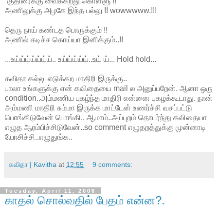
“குதிரைக்கு வைக்கறது கொள்ளு !!
அணிலுக்கு அழகே இந்த பல்லு !! wowwwww.!!!
தெரு நாய் கண்டத பொருக்கும் !!
அணில் கடிச்ச கொய்யா இனிக்கும்..!!
...உய்ய்ய்ய்ய்ய்ய்.. உய்ய்ய்ய்ய்..உய் ய்... Hold hold...
கவிதா கல்லு எடுக்கற மாதிரி இருக்கு..
பாலா உங்களுக்கு என் கவிதையை mail ல அனுப்பறேன். ஆனா ஒரு
condition..அம்மணிய புகழ்ந்த மாதிரி என்னை புகழக்கூடாது. நான்
அம்மணி மாதிரி சும்மா இருக்க மாட்டேன் உணர்ச்சி வசப்பட்டு
பொங்கிடுவேன் பொங்கி.. ஆமாம்..அப்புறம் தொடர்ந்து கவிதையா
எழுத ஆரம்பிச்சிடுவேன்..so comment எழுதறத்துக்கு முன்னாடி
யோசிச்சி..எழுதுங்க..
கவிதா | Kavitha
at
12:55
9 comments:
Tuesday, April 11, 2006
காதல் சொல்வதில் பேதம் என்ன?.