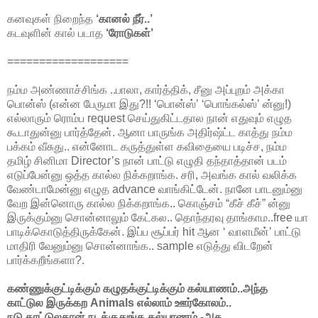
கனவுகள் நிறைந்த
‘கானல் நீர்..’
கடவுளின் கால் படாத
‘ரோடுகள்’
===================
நம்ம அண்ணாச்சிங்க ..பாலா, கார்த்திக், சீனு அப்புறம் அக்கா
பொன்ஸ் (என்ன பேருமா இது?!! ‘பொன்ஸ்’ ‘பொங்கல்ஸ்’ ன்னு!)
எல்லாரும் ரொம்ப request செய்துகிட்டதால நான் எதுவும் எழுத
கூடாதுன்னு பார்த்தேன். ஆனா பாருங்க அதிர்ஷ்ட்ட காத்து நம்ம
பக்கம் வீசுது.. என்னோட கருத்துள்ள கவிதையை படிச்ச, நம்ம
தமிழ் சினிமா Director’s நான் பாட்டு எழுதி தந்தாத்தான் படம்
எடுப்பேன்னு ஒத்த கால்ல நிக்கறாங்க. சரி, அவங்க கால் வலிக்க
வேண்டாமேன்னு எழுத advance வாங்கிட்டேன். நானே பாடனும்னு
வேற இன்னொரு கால்ல நிக்கறாங்க.. கொஞ்சம் “கீச் கீச்” ன்னு
இருக்கும்னு சொன்னாலும் கேட்கல.. தொந்தரவு தாங்காம..free யா
பாடிக்கொடுத்திருக்கேன். இப்ப சூப்பர் hit ஆன ‘ வாளமீன்’ பாட்டு
மாதிரி வேனும்னு சொன்னாங்க.. sample எடுத்து விடறேன்
பார்க்கறீங்களா?.
கண்ணுக்குட்டிக்கும் கழுதக்குட்டிக்கும் கல்யாணம்..அந்த
காட்டுல இருக்கற Animals எல்லாம் ஊர்கோலம்..
நடு காட்டுலதான் நடக்குதுங்க கல்யாணம் -அத