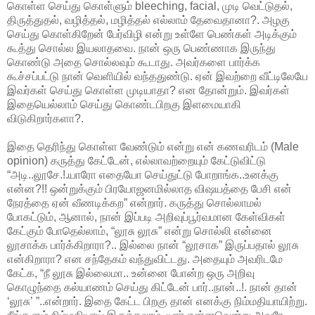
கொள்ள செய்து கொள்ளும் bleeching, facial, முடி வெட்டுதல்,
திருத்துதல், வழித்தல், மழித்தல் எல்லாம் தேவைதானா?. அழகு
செய்து கொள்கிறேன் பேர்விழி என்று உள்ளே பெண்கள் அடிக்கும்
கூத்து சொல்ல இயலாதவை. நான் ஒரு பெண்ணாக இருந்து
கொண்டு அதை சொல்லவும் கூடாது. அவர்களை பார்க்க
கூச்சப்பட்டு நான் வெளியில் வந்ததுண்டு. ஏன் இவற்றை வீட்டிலேயே
இவர்கள் செய்து கொள்ள முடியாதா? என தோன்றும். இவர்கள்
இதையெல்லாம் செய்து கொண்டபிறகு இளமையாகி
விடுகிறார்களா?.
இதை தெரிந்து கொள்ள வேண்டும் என்று என் கணவரிடம் (Male
opinion) கருத்து கேட்டேன், எல்லாவற்றையும் கேட்டுவிட்டு
“அடி..லூசே.!.யாரோ எதையோ செய்துட்டு போறாங்க..உனக்கு
என்ன?!! ஒன்றுக்கும் பிரயோஜனமில்லாத விஷயத்தை பேசி என்
நேரத்தை ஏன் வீணடிக்கற” என்றார். கருத்து சொல்லாமல்
போகட்டும், ஆனால், நான் இப்படி அறிவுப்பூர்வமான கேள்விகள்
கேட்கும் போதெல்லாம், “லூசு லூசு” என்று சொல்லி என்னை
லூசாக்க பார்க்கிறாரா?.. இல்லை நான் “லூசாக” இருப்பதால் லூசு
என்கிறாரா? என சந்தேகம் வந்துவிட்டது. அதையும் அவரிடமே
கேட்க, “நீ லூசு இல்லைமா.. உன்னை போன்ற ஒரு அறிவு
கொழுந்தை கல்யாணம் செய்து கிட்டேன் பார்..நான்..!. நான் தான்
‘லூசு’ ”..என்றார். இதை கேட்ட பிறகு தான் எனக்கு நிம்மதியாயிற்று.