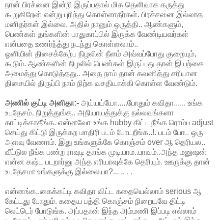
நான் பிரச்னை இன்றி இருப்பதால் மிக தெளிவாக கருத்து
கூறுகிறேன் என்று புரிந்து கொள்ளாதீர்கள். பிரச்சனை இல்லாத
மனிதர்கள் இல்லை, அதில் நானும் ஒருத்தி.. ஆண்களும்,
பெண்கள் தங்களின் பாதுகாப்பில் இருக்க வேண்டியவர்கள்
என்பதை உணர்ந்த்து நடந்து கொள்ளலாம்..
ஓளியின் திசைக்கேற்ப நிழலின் நீளம் அவ்வப்போது குறையும்,
கூடும். ஆண்களின் நிழலில் பெண்கள் இருப்பது தான் இயற்கை
அமைத்து கொடுத்தது.. அதை நாம் தான் கவனித்து சரியான
திசையில் திருப்பி நாம் நிற்க வசதியாக்கி கொள்ள வேண்டும்.
அணில் குட்டி அனிதா:-
அய்யய்யோ.....போதும் கவிதா...... உங்க
உபதேசம். நிறுத்துங்க.. அநியாயத்துக்கு நல்லவங்களா
காட்டிக்காதீங்க. என்னவோ உங்க hubby கிட்ட நீங்க ரொம்ப adjust
செய்து கிட்டு இருக்கற மாதிரி படம் போடறீங்க..!. படம் போட ஒரு
அளவு வேணாம். இது உங்களுக்கே கொஞ்சம் over ஆ தெரியல..
வீட்டுல நீங்க பண்ற ராவுடி தாங்க முடியாம..பாவம்..அந்த மனுஷன்
என்ன கஷ்ட படறார்னு அந்த எரியாவுக்கே தெரியும். ஊருக்கு தான்
உபதேசமா உங்களுக்கு இல்லையா?... .. . .
என்னங்க..கைக்கட்டி கவிதா விட்ட கதையெல்லாம் serious ஆ
கேட்டது போதும். கதைய பத்தி கொஞ்சம் நிறையவே திட்டி
லெட்டெர் போடுங்க. அப்பதான் இந்த அம்மணி இப்படி எல்லாம்