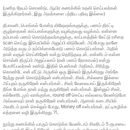
(மனித நேயம் கொண்டு, ஆயிர கணக்கில் உதவி செய்பவர்கள்
இருக்கிறார்கள், இது அவர்களை பற்றிய பதிவு இல்லை)
தீபாவளி, பொங்கல் போன்ற விஷேஷங்களுக்கு, பணம் திரட்டி
குழந்தைகள் காப்பகங்களுக்கு வழங்குவது வழக்கம். என்னை
நம்பாமல் பணம் கொடுத்தவர்களுக்கு, காப்பகத்தில் கேட்டு ரசீதை
scan செய்து இமெயிலில் அனுப்பி விடுவேன். அப்போது தானே
அடுத்த வருடம் நம்பிக்கையோடு பணம் கொடுப்பார்கள். அதில்
நான் வசூல் செய்கிறேன் என்று தெரிந்தவுடன், என்னிடம் என்ன
சொல்லி திருப்பி அனுப்பலாம் (என் மனம் நோகாமல்) என்று
யோசிப்பவர்கள் உண்டு..இதில் பெண்கள் அதிகம், சிரித்து
கொண்டே என் வீட்டு அருகில் ஒரு இல்லம் இருக்கிறது அங்கே
நேற்று தான் கொடுத்தேன் என்பார்கள். சிலர், சில்லரை இல்லை
அப்புறம் தருகிறேன் என்பார்கள்.. சிலர் வேலையாய் இருக்கிறேன்
நீங்க போங்க நான் வந்து தருகிறேன் என்பார்கள். இன்னும் சிலர்,
எல்லோரிடமும் வாங்குங்க, round off செய்ய எவ்வளவு வேண்டுமோ
அவ்வளவும் நான் தருகிறேன் என்பார்கள், ஆனால் கடைசியில்
அவரிடம் நான் செல்லும் போது, Money off என்பார்கள். தட்டிகழிக்க
எத்தனை வழி இருக்கிறது ?!..
நூற்று கணக்கில் யாரும் கொடுக்க வேண்டாம் சிலரிடம் 5 ரூபாயை
கூட வாங்கி இருக்கிறேன்.. நண்பர் ஒருவர்..என்னை பார்த்ததும்