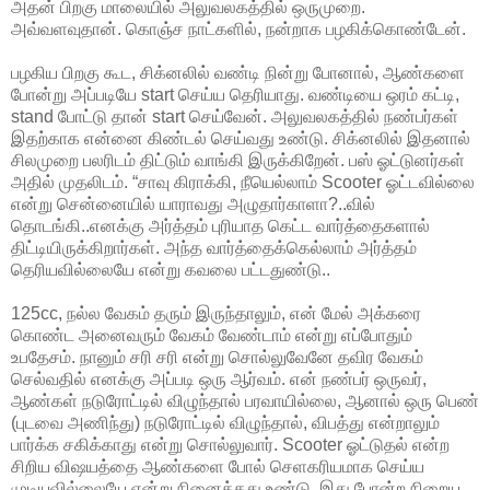
அதன் பிறகு மாலையில் அலுவலகத்தில் ஒருமுறை.
அவ்வளவுதான். கொஞ்ச நாட்களில், நன்றாக பழகிக்கொண்டேன்.
பழகிய பிறகு கூட, சிக்னலில் வண்டி நின்று போனால், ஆண்களை
போன்று அப்படியே start செய்ய தெரியாது. வண்டியை ஒரம் கட்டி,
stand போட்டு தான் start செய்வேன். அலுவலகத்தில் நண்பர்கள்
இதற்காக என்னை கிண்டல் செய்வது உண்டு. சிக்னலில் இதனால்
சிலமுறை பலரிடம் திட்டும் வாங்கி இருக்கிறேன். பஸ் ஓட்டுனர்கள்
அதில் முதலிடம். “சாவு கிராக்கி, நீயெல்லாம் Scooter ஓட்டவில்லை
என்று சென்னையில் யாராவது அழுதார்காளா?..வில்
தொடங்கி..எனக்கு அர்த்தம் புரியாத கெட்ட வார்த்தைகளால்
திட்டியிருக்கிறார்கள். அந்த வார்த்தைக்கெல்லாம் அர்த்தம்
தெரியவில்லையே என்று கவலை பட்டதுண்டு..
125cc, நல்ல வேகம் தரும் இருந்தாலும், என் மேல் அக்கரை
கொண்ட அனைவரும் வேகம் வேண்டாம் என்று எப்போதும்
உபதேசம். நானும் சரி சரி என்று சொல்லுவேனே தவிர வேகம்
செல்வதில் எனக்கு அப்படி ஒரு ஆர்வம். என் நண்பர் ஒருவர்,
ஆண்கள் நடுரோட்டில் விழுந்தால் பரவாயில்லை, ஆனால் ஒரு பெண்
(புடவை அணிந்து) நடுரோட்டில் விழுந்தால், விபத்து என்றாலும்
பார்க்க சகிக்காது என்று சொல்லுவார். Scooter ஓட்டுதல் என்ற
சிறிய விஷயத்தை ஆண்களை போல் செளகரியமாக செய்ய
முடியவில்லையே என்று நினைத்தது உண்டு. இது போன்ற நிறைய