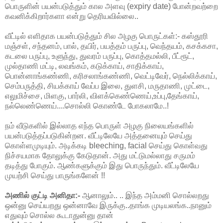
பொருளின் பயன்படுத்தும் கால அளவு (expiry date) போன்றவற்றை
கவனிக்கிறார்களா என்று தெரியவில்லை..
வீட்டில் எளிதாக பயன்படுத்தும் சில அழகு பொருட்கள்:- கஸ்தூரி
மஞ்சள், சந்தனம், பால், தயிர், பயத்தம் பருப்பு, வெந்தயம், கசக்கசா,
கடலை பருப்பு, உளுந்து, துவரம் பருப்பு, கொத்தமல்லி, பீட்ரூட்,
முல்தாணி மட்டி, லவங்கம், கடுக்காய், சாதிக்காய்,
பொன்னாங்கண்ணி, கரிசலாங்கண்ணி, வெட்டிவேர், நெல்லிக்காய்,
செம்பருத்தி, சியக்காய் வேப்ப இலை, துளசி, மருதாணி, முட்டை,
எலுமிச்சை, மிளகு, பார்லி, விளக்கெண்ணெய்,உப்பு,தேங்காய்,
நல்லெண்ணெய்....சொல்லி கொண்டே போகலாமே..!
நம் வீடுகளில் இல்லாத எந்த பொருள் அழகு நிலையங்களில்
பயன்படுத்தப்படுகின்றன. வீட்டிலேயே அத்தனையும் செய்து
கொள்ளமுடியும். அடிக்கடி bleeching, facial செய்து கொள்வது
நிச்சயமாக தோலுக்கு கேடுதான். அது மட்டுமல்லாது சருமம்
தடித்து போகும். ஆண்களுக்கும் இது பொருந்தும். வீட்டிலேயே
முயற்சி செய்து பாருங்களேன் !!
அணில் குட்டி அனிதா:-
ஆனாலும்.. .. இந்த அம்மனி சொல்லறது
ஒன்னு செய்யறது ஒன்னாவே இருக்கு..தாங்க முடியலங்க..நானும்
எதுவும் சொல்ல கூடாதுன்னு தான்