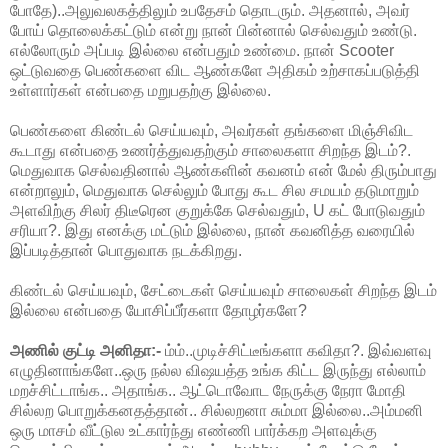
போதே)..அலுவலகத்திலும் உபதேசம் தொடரும். அதனால், அவர்
போய் தொலைக்கட்டும் என்று நான் பின்னால் செல்வதும் உண்டு.
எல்லோரும் அப்படி இல்லை என்பதும் உண்மை. நான் Scooter
ஒட்டுவதை பெண்களை விட ஆண்களே அதிகம் உற்சாகப்படுத்தி
உள்ளார்கள் என்பதை மறுபதற்கு இல்லை.
பெண்களை கிண்டல் செய்யவும், அவர்கள் தங்களை மிஞ்சிவிட
கூடாது என்பதை உணர்த்துவதற்கும் சாலைகளா சிறந்த இடம்?.
மெதுவாக செல்வதினால் ஆண்களின் கவனம் என் மேல் திரும்பாது
என்றாலும், மெதுவாக செல்லும் போது கூட சில சமயம் தடுமாறும்
அளவிற்கு சிலர் திடீரென குறுக்கே செல்வதும், U கட் போடுவதும்
சரியா?. இது எனக்கு மட்டும் இல்லை, நான் கவனித்த வரையில்
இப்படித்தான் பொதுவாக நடக்கிறது.
கிண்டல் செய்யவும், சேட்டைகள் செய்யவும் சாலைகள் சிறந்த இடம்
இல்லை என்பதை யோசிப்பீர்களா தோழர்களே?
அணில் குட்டி அனிதா:-
ம்ம்..முடிச்சிட்டீங்களா கவிதா?. இவ்வளவு
எழுதினாங்களே..ஒரு நல்ல விஷயத்த உங்க கிட்ட இருந்து எல்லாம்
மறச்சிட்டாங்க.. அதாங்க.. ஆட்டொவோட நேருக்கு நேரா மோதி
சில்லற பொறுக்கனதத்தான்.. சில்லறனா சும்மா இல்லை..அம்மனி
ஒரு மாசம் வீட்டுல உட்கார்ந்து எண்ணி பார்க்கற அளவுக்கு