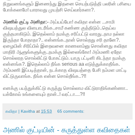
நிறுவனங்களும் இனணந்து இதனை செயற்படுத்தி பலரின் பசியை
போக்கலாமே! யாராவது முயற்சி செய்வார்களா?.
அணில் குட்டி அனிதா:-
அய்யய்யோ! கவிதா என்ன ...சாமி
விஷயத்துல விளயாடரீங்க..சாமீ கண்ண குத்திடும்..தெய்வ
குத்தமாகிடும். இதெல்லாம் நமக்கு சரிப்பட்டு வாரது..நாம நல்லா
இருந்தா போதாதா?.. என்னங்க..நான் சொல்றது சரி தானே?.
ஏழையின் சிரிப்பில் இறைவனை காணலாம்னு சொன்னது கவிதா
மாதிரி ஆளுங்களுக்கு..நமக்கு இல்லைங்கோ! அம்மணி ஏதோ
சொல்லரத சொல்லிட்டு போகட்டும். யாரு பட்டினி கிடந்தா நமக்கு
என்னங்க?. இதெல்லாம் நீங்க serious aa எடுத்துக்காதீங்க.
அம்மணி இப்படித்தான், நடக்காத விஷயத்தை பேசி நம்மள மாட்டி
விட்டுருவாங்க. நீங்க என்ன சொல்றீங்க..?!!
எனக்கு பயந்துக்கிட்டு கருத்து சொல்லாம விட்டுராதிங்கண்ணா..
யக்கோவ் உங்களையும் தான்..! வரட்டா....?!!
கவிதா | Kavitha
at
15:53
65 comments:
அணில் குட்டியின் - கருத்துள்ள கவிதைகள்