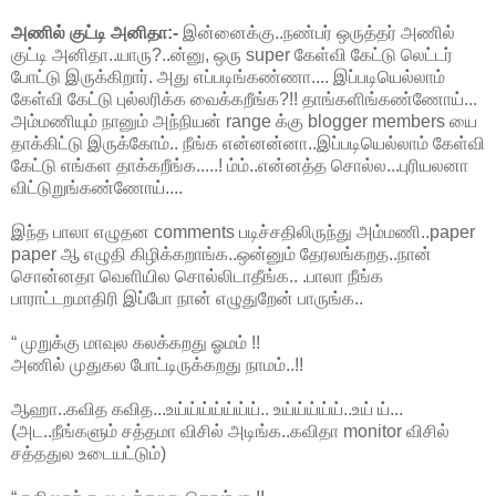
அணில் குட்டி அனிதா:-
இன்னைக்கு..நண்பர் ஒருத்தர் அணில்
குட்டி அனிதா..யாரு?..ன்னு, ஒரு super கேள்வி கேட்டு லெட்டர்
போட்டு இருக்கிறார். அது எப்படிங்கண்ணா.... இப்படியெல்லாம்
கேள்வி கேட்டு புல்லரிக்க வைக்கறீங்க?!! தாங்களிங்கண்ணோய்...
அம்மணியும் நானும் அந்நியன் range க்கு blogger members யை
தாக்கிட்டு இருக்கோம்.. நீங்க என்னன்னா..இப்படியெல்லாம் கேள்வி
கேட்டு எங்கள தாக்கறீங்க.....! ம்ம்..என்னத்த சொல்ல...புரியலனா
விட்டுறுங்கண்ணோய்....
இந்த பாலா எழுதன comments படிச்சதிலிருந்து அம்மணி..paper
paper ஆ எழுதி கிழிக்கறாங்க..ஒன்னும் தேரலங்கறத..நான்
சொன்னதா வெளியில சொல்லிடாதீங்க.. .பாலா நீங்க
பாராட்டறமாதிரி இப்போ நான் எழுதுறேன் பாருங்க..
“ முறுக்கு மாவுல கலக்கறது ஓமம் !!
அணில் முதுகல போட்டிருக்கறது நாமம்..!!
ஆஹா..கவித கவித...உய்ய்ய்ய்ய்ய்ய்.. உய்ய்ய்ய்ய்..உய் ய்...
(அட..நீங்களும் சத்தமா விசில் அடிங்க..கவிதா monitor விசில்
சத்ததுல உடையட்டும்)