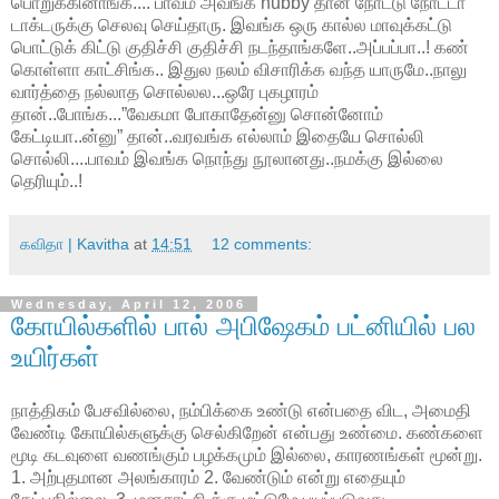
பொறுக்கினாங்க.... பாவம் அவங்க hubby தான் நோட்டு நோட்டா
டாக்டருக்கு செலவு செய்தாரு. இவங்க ஒரு கால்ல மாவுக்கட்டு
பொட்டுக் கிட்டு குதிச்சி குதிச்சி நடந்தாங்களே..அப்பப்பா..! கண்
கொள்ளா காட்சிங்க.. இதுல நலம் விசாரிக்க வந்த யாருமே..நாலு
வார்த்தை நல்லாத சொல்லல...ஒரே புகழாரம்
தான்..போங்க...”வேகமா போகாதேன்னு சொன்னோம்
கேட்டியா..ன்னு” தான்..வரவங்க எல்லாம் இதையே சொல்லி
சொல்லி....பாவம் இவங்க நொந்து நூலானது..நமக்கு இல்லை
தெரியும்..!
கவிதா | Kavitha
at
14:51
12 comments:
Wednesday, April 12, 2006
கோயில்களில் பால் அபிஷேகம் பட்னியில் பல
உயிர்கள்
நாத்திகம் பேசவில்லை, நம்பிக்கை உண்டு என்பதை விட, அமைதி
வேண்டி கோயில்களுக்கு செல்கிறேன் என்பது உண்மை. கண்களை
மூடி கடவுளை வணங்கும் பழக்கமும் இல்லை, காரணங்கள் மூன்று.
1. அற்புதமான அலங்காரம் 2. வேண்டும் என்று எதையும்