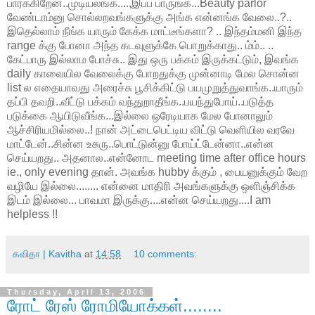
பார்க்கிறேன்..முடியலங்க....,இப்ப பாருங்க...Beauty parlor
வேண்டாம்னு சொல்லறவங்களுக்கு அங்க என்னங்க வேலை..?..
இதெல்லாம் நீங்க யாரும் கேக்க மாட்டீங்களா? .. இந்தம்மனி இந்த
range க்கு போனா அந்த கடவுளுக்கே பொறுக்காது.. ம்ம்.. ..
கேட்பாரு இல்லாம போச்சு.. இது ஒரு பக்கம் இருக்கட்டும், இவங்க
daily காலையில வேலைக்கு போறதுக்கு முன்னாடி மேல சொன்ன
list ல எதையாவது அரைச்சு பூசிக்கிட்டு பயமுறுத்துவாங்க..யாரும்
தப்பி தவறி..வீட்டு பக்கம் வந்துறாதீங்க..பயந்துபோய்..படுத்த
படுக்கை ஆயிடுவீங்க...இல்லை ஒரேடியாக மேல போனாலும்
ஆச்சிரியமில்லை..! நான் அட்டைபெட்டிய விட்டு வெளியில வரவே
மாட்டேன்..சின்ன உசுரு..பொட்டுன்னு போய்ட்டேன்னா..என்ன
செய்யறது.. அதனால..என்னோட meeting time after office hours
ie., only evening தான். அவங்க hubby க்கும் , பையனுக்கும் வேற
வழியே இல்லை........ என்னை மாதிரி அவங்களுக்கு ஒளிஞ்சிக்க
இடம் இல்லை... பாவமா இருக்கு....என்ன செய்யறது....I am
helpless !!
கவிதா | Kavitha
at
14:58
10 comments:
Thursday, April 13, 2006
ரோட் ரேஸ் ரோமியோக்கள்........