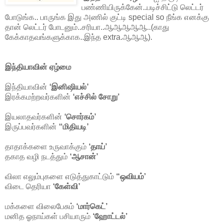
பண்ணியிருக்கேன்..படிச்சிட்டு லெட்டர்
போடுங்க.. பாருங்க இது அணில் குட்டி special so நீங்க எனக்கு
தான் லெட்டர் போடனும்..சரியா..ஆஆஆஆஆ..(காது
கேக்காதவங்களுக்காக..இந்த extra.ஆஆஆ).
இந்தியாவின் ஏழ்மை
இந்தியாவின்
‘இனிஷியல்’
இரக்கமற்றவர்களின்
‘எச்சில் சோறு’
இயலாதவர்களின்
‘சொர்கம்’
இருப்பவர்களின்
“மிதியடி’
தாதாக்களை உருவாக்கும்
‘தாய்’
தகாத வழி நடத்தும்
‘ஆசான்’
விலா எலும்புகளை எடுத்துகாட்டும்
“ஒவியம்’
விடை தெரியா
‘கேள்வி’
மக்களை விலைபேசும்
‘மார்கெட்’
மனித ஓநாய்கள் பசியாரும்
‘ஹோட்டல்’