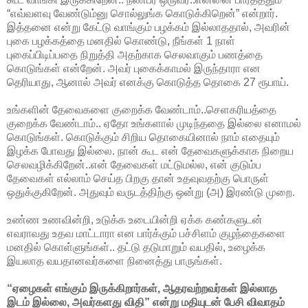
“எவ்வளவு வேண்டும்னு சொல்லுங்க கொடுக்கிறென்” என்றார்.
இத்தனை என்று கேட்டு வாங்கும் பழக்கம் இல்லாததால், அவரின்
புகை பழக்கத்தை மனதில் கொண்டு, நீங்கள் 1 நாள்
புகைப்பிடிப்பதை நிறுத்தி அதற்காக செலவாகும் பணத்தை
கொடுங்கள் என்றேன். அவர் புகைக்காமல் இருந்தாரா என
தெரியாது, ஆனால் அவர் எனக்கு கொடுத்த தொகை 27 ரூபாய்.
உங்களின் தேவைகளை குறைக்க வேண்டாம்..செளகரியத்தை
குறைக்க வேண்டாம்.. ஏதோ உங்களால் முடிந்ததை இல்லை எனாமல்
கொடுங்கள். கொடுக்கும் சிறிய தொகையினால் நாம் எதையும்
இழக்க போவது இல்லை. நான் கூட என் தேவைகளுக்காக நிறைய
செலவழிக்கிறேன்..என் தேவைகள் மட்டுமல்ல, என் குடும்ப
தேவைகள் எல்லாம் செய்த பிறகு தான் உதவுவதற்கு பொருள்
ஒதுக்குகிறேன். அதுவும் வருடத்திற்கு ஒன்று (அ) இரண்டு முறை.
உண்ண உணவின்றி, உடுக்க உடையின்றி ஏக்க கண்களுடன்
எவராவது உதவ மாட்டாரா என பார்க்கும் பச்சிளம் குழந்தைகளை
மனதில் கொள்ளுங்கள்.. தட்டு தடுமாறும் வயதில், உழைக்க
இயலாத வயதானவர்களை நினைத்து பாருங்கள்.
“ஏழைகள் எங்கும் இருக்கிறார்கள், ஆதரவற்றவர்கள் இல்லாத
இடம் இல்லை, அவர்களது விதி” என்று மதியுடன் பேசி விவாதம்